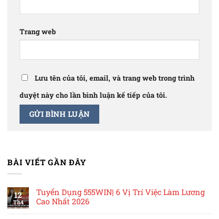
Trang web
Lưu tên của tôi, email, và trang web trong trình
duyệt này cho lần bình luận kế tiếp của tôi.
BÀI VIẾT GẦN ĐÂY
Tuyển Dụng 555WIN| 6 Vị Trí Việc Làm Lương
12
Cao Nhất 2026
Th4