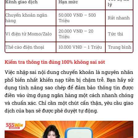
Kênh giao dịch
Hạn mức
lý
Chuyển khoản ngân
50.000 VNĐ – 500
Rất nhanh
hàng
Triệu
20.000 VNĐ – 20
Ví điện tử Momo/Zalo
Tức thì
Triệu
Thẻ cào điện thoại
10.000 VNĐ – 1 Triệu
Trung bình
Kiểm tra thông tin đúng 100% không sai sót
Việc nhập sai nội dung chuyển khoản là nguyên nhân
phổ biến nhất khiến nạp tiền
bị chậm trễ. Bạn hãy sử
dụng tính năng sao chép để đảm bảo thông tin được
điền vào ứng dụng ngân hàng một cách nhanh chóng
và chuẩn xác. Chỉ cần một chút cẩn thận, yêu cầu giao
dịch của bạn sẽ được phê duyệt tự động.