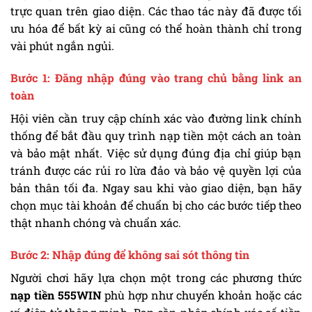
trực quan trên giao diện. Các thao tác này đã được tối
ưu hóa để bất kỳ ai cũng có thể hoàn thành chỉ trong
vài phút ngắn ngủi.
Bước 1: Đăng nhập đúng vào trang chủ bằng link an
toàn
Hội viên cần truy cập chính xác vào đường link chính
thống để bắt đầu quy trình nạp tiền một cách an toàn
và bảo mật nhất. Việc sử dụng đúng địa chỉ giúp bạn
tránh được các rủi ro lừa đảo và bảo vệ quyền lợi của
bản thân tối đa. Ngay sau khi vào giao diện, bạn hãy
chọn mục tài khoản để chuẩn bị cho các bước tiếp theo
thật nhanh chóng và chuẩn xác.
Bước 2: Nhập đúng để không sai sót thông tin
Người chơi hãy lựa chọn một trong các phương thức
nạp tiền 555WIN
phù hợp như chuyển khoản hoặc các