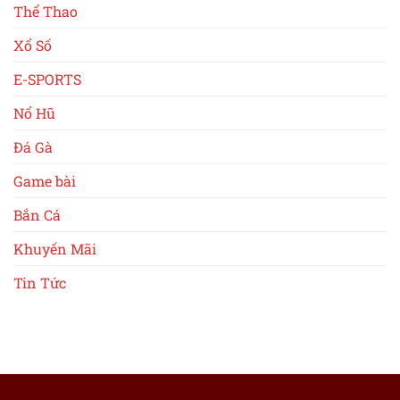
Thể Thao
Xổ Số
E-SPORTS
Nổ Hũ
Đá Gà
Game bài
Bắn Cá
Khuyến Mãi
Tin Tức