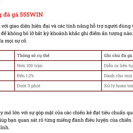
g đá gà 555WIN
với giao diện hiện đại và các tính năng hỗ trợ người dùng
để không bỏ lỡ bất kỳ khoảnh khắc ghi điểm ấn tượng nào.
đa mọi sự cố.
Thông số cụ thể
Ghi chú đá g
Hơn 100 trận
Diễn ra liên t
Đến 1.2%
Dành cho mọi 
Dưới 3 phút
Xử lý hoàn to
y mô lớn với sự góp mặt của các chiến kê đạt tiêu chuẩn qu
iúp bạn quan sát rõ từng miếng đánh điêu luyện của chiến 
ĩnh.