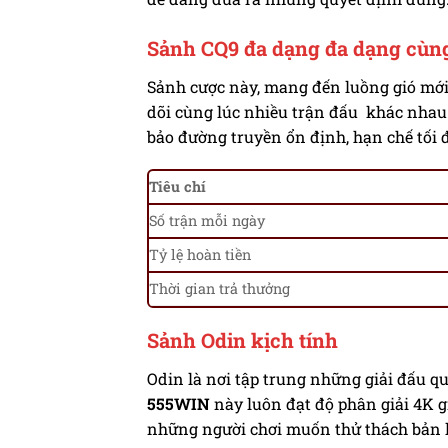
Sảnh CQ9 đa dạng đa dạng cùn
Sảnh cược này, mang đến luồng gió mới 
dõi cùng lúc nhiều trận đấu khác nhau 
bảo đường truyền ổn định, hạn chế tối 
Tiêu chí
Số trận mỗi ngày
Tỷ lệ hoàn tiền
Thời gian trả thưởng
Sảnh Odin kịch tính
Odin là nơi tập trung những giải đấu qu
555WIN
này luôn đạt độ phân giải 4K g
những người chơi muốn thử thách bản l