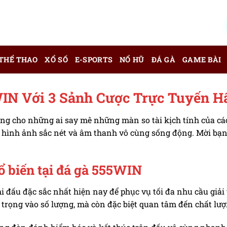
THỂ THAO
XỔ SỐ
E-SPORTS
NỔ HŨ
ĐÁ GÀ
GAME BÀI
IN Với 3 Sảnh Cược Trực Tuyến H
ởng cho những ai say mê những màn so tài kịch tính của các
g hình ảnh sắc nét và âm thanh vô cùng sống động. Mời bạn,
ổ biến tại đá gà 555WIN
i đấu đặc sắc nhất hiện nay để phục vụ tối đa nhu cầu giải t
trọng vào số lượng, mà còn đặc biệt quan tâm đến chất lượ