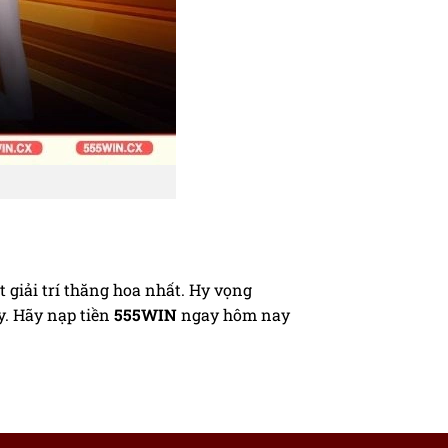
giải trí thăng hoa nhất. Hy vọng
y. Hãy nạp tiền
555WIN
ngay hôm nay