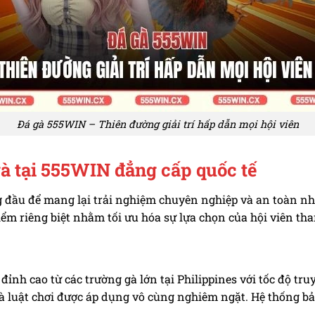
Đá gà 555WIN – Thiên đường giải trí hấp dẫn mọi hội viên
à tại 555WIN đẳng cấp quốc tế
ng đầu để mang lại trải nghiệm chuyên nghiệp và an toàn n
ểm riêng biệt nhằm tối ưu hóa sự lựa chọn của hội viên tha
ỉnh cao từ các trường gà lớn tại Philippines với tốc độ tru
à luật chơi được áp dụng vô cùng nghiêm ngặt. Hệ thống bản
.