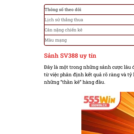
Thông số theo dõi
Lịch sử thắng thua
Cân nặng chiến kê
Màu mạng
Sảnh SV388 uy tín
Đây là một trong những sảnh cược lâu 
từ việc phân định kết quả rõ ràng và t
những “thần kê” hàng đầu.