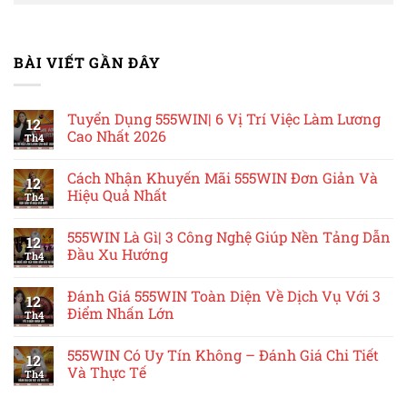
BÀI VIẾT GẦN ĐÂY
Tuyển Dụng 555WIN| 6 Vị Trí Việc Làm Lương
12
Cao Nhất 2026
Th4
Cách Nhận Khuyến Mãi 555WIN Đơn Giản Và
12
Hiệu Quả Nhất
Th4
555WIN Là Gì| 3 Công Nghệ Giúp Nền Tảng Dẫn
12
Đầu Xu Hướng
Th4
Đánh Giá 555WIN Toàn Diện Về Dịch Vụ Với 3
12
Điểm Nhấn Lớn
Th4
555WIN Có Uy Tín Không – Đánh Giá Chi Tiết
12
Và Thực Tế
Th4