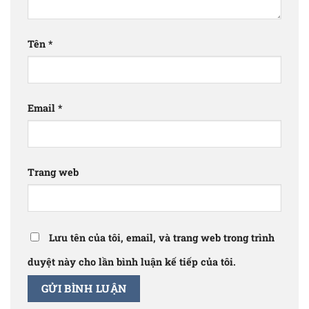
Tên
*
Email
*
Trang web
Lưu tên của tôi, email, và trang web trong trình
duyệt này cho lần bình luận kế tiếp của tôi.