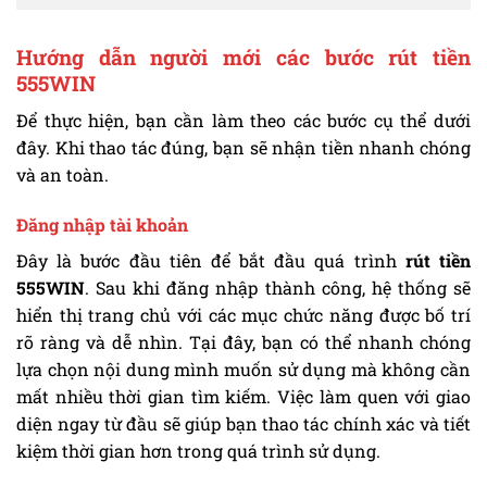
Hướng dẫn người mới các bước rút tiền
555WIN
Để thực hiện, bạn cần làm theo các bước cụ thể dưới
đây. Khi thao tác đúng, bạn sẽ nhận tiền nhanh chóng
và an toàn.
Đăng nhập tài khoản
Đây là bước đầu tiên để bắt đầu quá trình
rút tiền
555WIN
. Sau khi đăng nhập thành công, hệ thống sẽ
hiển thị trang chủ với các mục chức năng được bố trí
rõ ràng và dễ nhìn. Tại đây, bạn có thể nhanh chóng
lựa chọn nội dung mình muốn sử dụng mà không cần
mất nhiều thời gian tìm kiếm. Việc làm quen với giao
diện ngay từ đầu sẽ giúp bạn thao tác chính xác và tiết
kiệm thời gian hơn trong quá trình sử dụng.