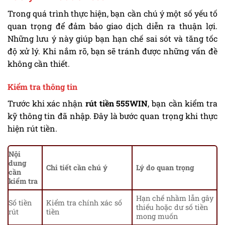
Trong quá trình thực hiện, bạn cần chú ý một số yếu tố
quan trọng để đảm bảo giao dịch diễn ra thuận lợi.
Những lưu ý này giúp bạn hạn chế sai sót và tăng tốc
độ xử lý. Khi nắm rõ, bạn sẽ tránh được những vấn đề
không cần thiết.
Kiểm tra thông tin
Trước khi xác nhận
rút tiền 555WIN
, bạn cần kiểm tra
kỹ thông tin đã nhập. Đây là bước quan trọng khi thực
hiện rút tiền.
Nội
dung
Chi tiết cần chú ý
Lý do quan trọng
cần
kiểm tra
Hạn chế nhầm lẫn gây
Số tiền
Kiểm tra chính xác số
thiếu hoặc dư số tiền
rút
tiền
mong muốn