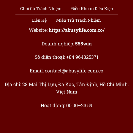
Chơi Có Trách Nhiệm
Điều Khoản Điều Kiện
Liên Hệ
Miễn Trừ Trách Nhiệm
Website:
https://abusylife.com.co/
Doanh nghiệp:
555win
Số điện thoại: +84
964825371
Email:
contact@abusylife.com.co
Địa chỉ:
28 Mai Thị Lựu, Đa Kao, Tân Định, Hồ Chí Minh,
Việt Nam
Hoạt động: 00:00–23:59