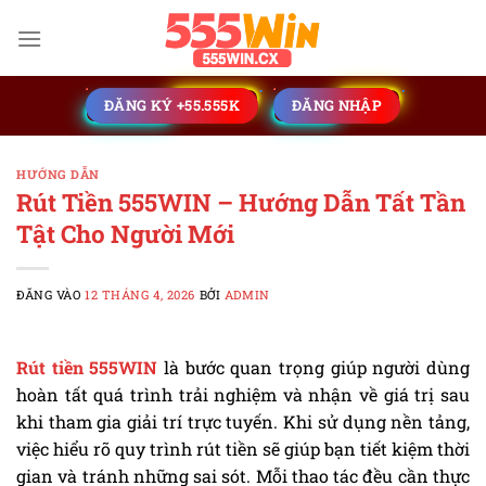
Bỏ
qua
nội
dung
ĐĂNG KÝ +55.555K
ĐĂNG NHẬP
HƯỚNG DẪN
Rút Tiền 555WIN – Hướng Dẫn Tất Tần
Tật Cho Người Mới
ĐĂNG VÀO
12 THÁNG 4, 2026
BỞI
ADMIN
Rút tiền 555WIN
là bước quan trọng giúp người dùng
hoàn tất quá trình trải nghiệm và nhận về giá trị sau
khi tham gia giải trí trực tuyến. Khi sử dụng nền tảng,
việc hiểu rõ quy trình rút tiền sẽ giúp bạn tiết kiệm thời
gian và tránh những sai sót. Mỗi thao tác đều cần thực