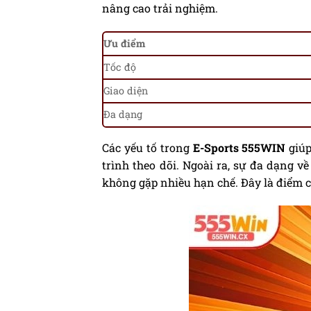
nâng cao trải nghiệm.
Ưu điểm
Tốc độ
Giao diện
Đa dạng
Các yếu tố trong
E-Sports 555WIN
giúp
trình theo dõi. Ngoài ra, sự đa dạng 
không gặp nhiều hạn chế. Đây là điểm 