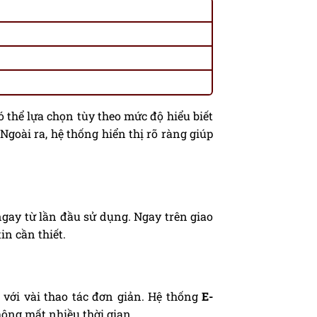
 thể lựa chọn tùy theo mức độ hiểu biết
Ngoài ra, hệ thống hiển thị rõ ràng giúp
ngay từ lần đầu sử dụng. Ngay trên giao
in cần thiết.
ỉ với vài thao tác đơn giản. Hệ thống
E-
hông mất nhiều thời gian.