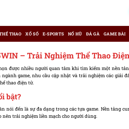
THỂ THAO
XỔ SỐ
E-SPORTS
NỔ HŨ
ĐÁ GÀ
GAME BÀI
5WIN – Trải Nghiệm Thể Thao Điệ
họn được nhiều người quan tâm khi tìm kiếm một nền tảng
a ngành game, nhu cầu cập nhật và trải nghiệm các giải đấ
hể thao điện tử.
i bật?
ần nói đến là sự đa dạng trong các tựa game. Nền tảng cun
o nên trải nghiệm liền mạch cho người dùng.