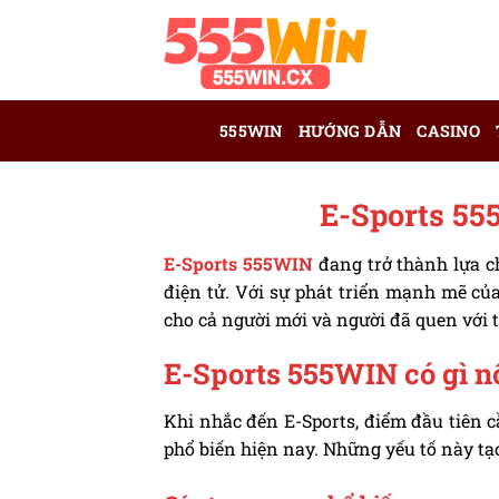
Bỏ
qua
nội
dung
555WIN
HƯỚNG DẪN
CASINO
E-Sports 55
E-Sports 555WIN
đang trở thành lựa c
điện tử. Với sự phát triển mạnh mẽ củ
cho cả người mới và người đã quen với t
E-Sports 555WIN có gì nổ
Khi nhắc đến E-Sports, điểm đầu tiên c
phổ biến hiện nay. Những yếu tố này tạ