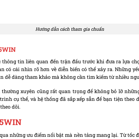
Hướng dẫn cách tham gia chuẩn
55WIN
 thông tin liên quan đến trận đấu trước khi đưa ra lựa chọ
bạn có cái nhìn rõ hơn về diễn biến có thể xảy ra. Những yế
bạn dễ dàng tham khảo mà không cần tìm kiếm từ nhiều ng
ấu thường xuyên cũng rất quan trọng để không bỏ lỡ những
rình cụ thể, và hệ thống đã sắp xếp sẵn để bạn tiện theo d
theo dõi.
555WIN
 qua những ưu điểm nổi bật mà nền tảng mang lại. Từ tốc độ