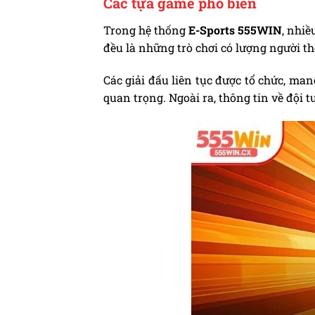
Các tựa game phổ biến
Trong hệ thống
E-Sports 555WIN
, nhi
đều là những trò chơi có lượng người th
Các giải đấu liên tục được tổ chức, ma
quan trọng. Ngoài ra, thông tin về đội t